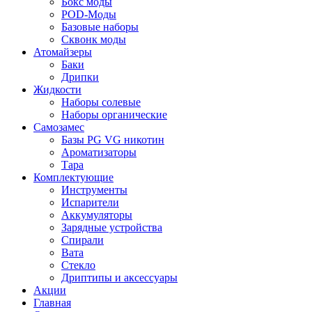
Бокс моды
POD-Моды
Базовые наборы
Сквонк моды
Атомайзеры
Баки
Дрипки
Жидкости
Наборы солевые
Наборы органические
Самозамес
Базы PG VG никотин
Ароматизаторы
Тара
Комплектующие
Инструменты
Испарители
Аккумуляторы
Зарядные устройства
Спирали
Вата
Стекло
Дриптипы и аксессуары
Акции
Главная