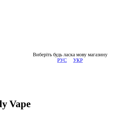
Виберіть будь ласка мову магазину
РУС
УКР
dy Vape