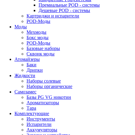
Премиальные POD - системы
Дешевые POD - системы
Картриджи и испарители
POD-Моды
Моды
Мехмоды
Бокс моды
POD-Моды
Базовые наборы
Сквонк моды
Атомайзеры
Баки
Дрипки
Жидкости
Наборы солевые
Наборы органические
Самозамес
Базы PG VG никотин
Ароматизаторы
Тара
Комплектующие
Инструменты
Испарители
Аккумуляторы