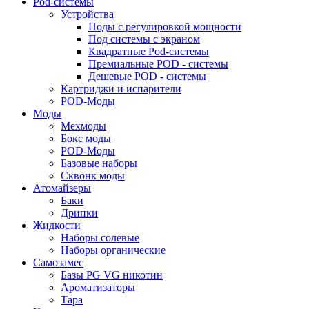
Pod-системы
Устройства
Поды с регулировкой мощности
Под системы с экраном
Квадратные Pod-системы
Премиальные POD - системы
Дешевые POD - системы
Картриджи и испарители
POD-Моды
Моды
Мехмоды
Бокс моды
POD-Моды
Базовые наборы
Сквонк моды
Атомайзеры
Баки
Дрипки
Жидкости
Наборы солевые
Наборы органические
Самозамес
Базы PG VG никотин
Ароматизаторы
Тара