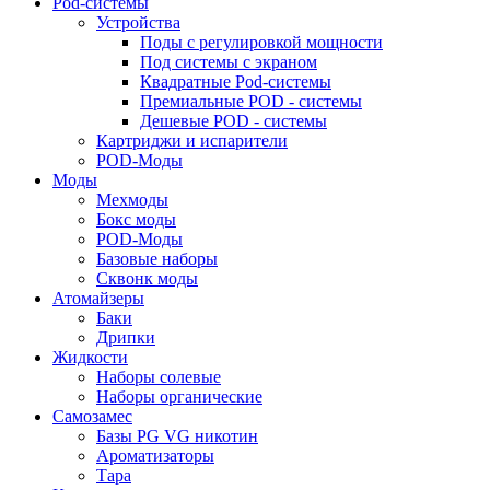
Pod-системы
Устройства
Поды с регулировкой мощности
Под системы с экраном
Квадратные Pod-системы
Премиальные POD - системы
Дешевые POD - системы
Картриджи и испарители
POD-Моды
Моды
Мехмоды
Бокс моды
POD-Моды
Базовые наборы
Сквонк моды
Атомайзеры
Баки
Дрипки
Жидкости
Наборы солевые
Наборы органические
Самозамес
Базы PG VG никотин
Ароматизаторы
Тара