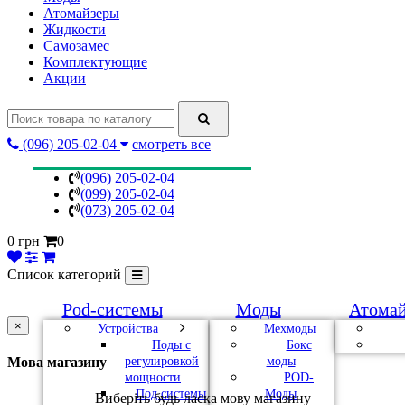
Атомайзеры
Жидкости
Самозамес
Комплектующие
Акции
(096) 205-02-04
смотреть все
(096) 205-02-04
(099) 205-02-04
(073) 205-02-04
0 грн
0
Список категорий
Pod-системы
Моды
Атома
×
Устройства
Мехмоды
Поды с
Бокс
регулировкой
моды
Мова магазину
мощности
POD-
Под системы
Моды
Виберіть будь ласка мову магазину