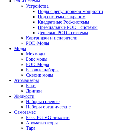
Pod-системы
Устройства
Поды с регулировкой мощности
Под системы с экраном
Квадратные Pod-системы
Премиальные POD - системы
Дешевые POD - системы
Картриджи и испарители
POD-Моды
Моды
Мехмоды
Бокс моды
POD-Моды
Базовые наборы
Сквонк моды
Атомайзеры
Баки
Дрипки
Жидкости
Наборы солевые
Наборы органические
Самозамес
Базы PG VG никотин
Ароматизаторы
Тара