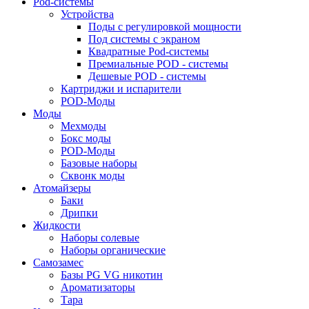
Pod-системы
Устройства
Поды с регулировкой мощности
Под системы с экраном
Квадратные Pod-системы
Премиальные POD - системы
Дешевые POD - системы
Картриджи и испарители
POD-Моды
Моды
Мехмоды
Бокс моды
POD-Моды
Базовые наборы
Сквонк моды
Атомайзеры
Баки
Дрипки
Жидкости
Наборы солевые
Наборы органические
Самозамес
Базы PG VG никотин
Ароматизаторы
Тара