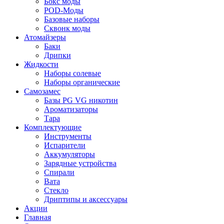
Бокс моды
POD-Моды
Базовые наборы
Сквонк моды
Атомайзеры
Баки
Дрипки
Жидкости
Наборы солевые
Наборы органические
Самозамес
Базы PG VG никотин
Ароматизаторы
Тара
Комплектующие
Инструменты
Испарители
Аккумуляторы
Зарядные устройства
Спирали
Вата
Стекло
Дриптипы и аксессуары
Акции
Главная