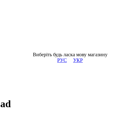
Виберіть будь ласка мову магазину
РУС
УКР
mad