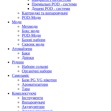
Преміальні POD - системи
Дешеві POD - системи
Картриджі та випаровувачі
POD-Моди
Моди
Мехмоди
Бокс моди
POD-Моди
Базові набори
Сквонк моди
Атомайзери
Баки
Дріпки
Рідини
Набори сольові
Органічні набори
Самозаміс
Бази PG VG нікотин
Ароматизатори
Тара
Комплектуючі
Інструменти
Випаровувачі
Акумулятори