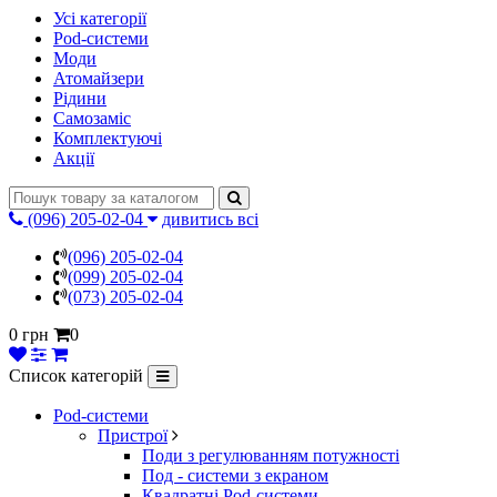
Усі категорії
Pod-системи
Моди
Атомайзери
Рідини
Самозаміс
Комплектуючі
Акції
(096) 205-02-04
дивитись всі
(096) 205-02-04
(099) 205-02-04
(073) 205-02-04
0 грн
0
Список категорій
Pod-системи
Пристрої
Поди з регулюванням потужності
Под - системи з екраном
Квадратні Pod-системи