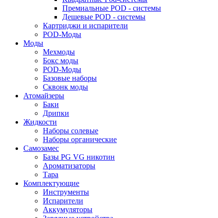
Премиальные POD - системы
Дешевые POD - системы
Картриджи и испарители
POD-Моды
Моды
Мехмоды
Бокс моды
POD-Моды
Базовые наборы
Сквонк моды
Атомайзеры
Баки
Дрипки
Жидкости
Наборы солевые
Наборы органические
Самозамес
Базы PG VG никотин
Ароматизаторы
Тара
Комплектующие
Инструменты
Испарители
Аккумуляторы