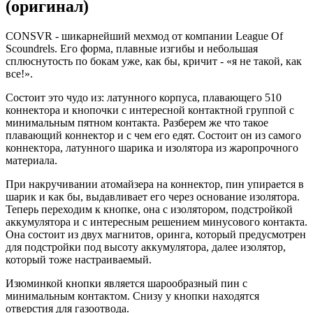
(оригинал)
CONSVR - шикарнейший мехмод от компании League Of
Scoundrels. Его форма, плавные изгибы и небольшая
сплюснутость по бокам уже, как бы, кричит - «я не такой, как
все!».
Состоит это чудо из: латунного корпуса, плавающего 510
коннектора и кнопочки с интересной контактной группой с
минимальным пятном контакта. Разберем же что такое
плавающий коннектор и с чем его едят. Состоит он из самого
коннектора, латунного шарика и изолятора из жаропрочного
материала.
При накручивании атомайзера на коннектор, пин упирается в
шарик и как бы, выдавливает его через основание изолятора.
Теперь переходим к кнопке, она с изолятором, подстройкой
аккумулятора и с интересным решением минусового контакта.
Она состоит из двух магнитов, оринга, который предусмотрен
для подстройки под высоту аккумулятора, далее изолятор,
который тоже настраиваемый.
Изюминкой кнопки является шарообразный пин с
минимальным контактом. Снизу у кнопки находятся
отверстия для газоотвода.