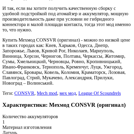
И так, если вы хотите получить качественную сборку с
удобной подстройкой под атомайзер и аккумулятор, мощную
производительность даже при условии не гибридного
коннектора и малой площади контакта, тогда этот мод именно
то, что нужно.
Купить Мехмод CONSVR (оригинал) - можно по низкой цене
в таких городах как: Киев, Харьков, Одесса, Днепр,
Запорожье, Львов, Кривой Рог, Николаев, Мариуполь,
Винница, Херсон, Чернигов, Полтава, Черкассы, Житомир,
Сумы, Хмельницкий, Черновцы, Ровно, Кропивницький,
Ивано-Франковск, Тернополь, Кременчуг, Луцк, Ужгород,
Славянск, Бровары, Ковель, Коломия, Краматорск, Лозовая,
Павлоград, Стрий, Мукачево, Александрия, Прилуки,
Новоград – Волинський.
Теги:
CONSVR
,
Mech mod
,
мех мод
,
League Of Scoundrels
Характеристики: Мехмод CONSVR (оригинал)
Количество аккумуляторов
1
Материал изготовления
Латунь