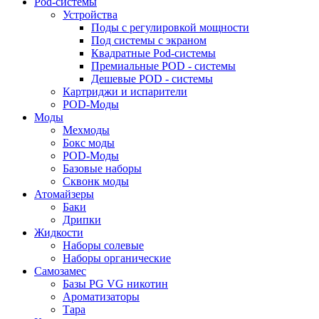
Pod-системы
Устройства
Поды с регулировкой мощности
Под системы с экраном
Квадратные Pod-системы
Премиальные POD - системы
Дешевые POD - системы
Картриджи и испарители
POD-Моды
Моды
Мехмоды
Бокс моды
POD-Моды
Базовые наборы
Сквонк моды
Атомайзеры
Баки
Дрипки
Жидкости
Наборы солевые
Наборы органические
Самозамес
Базы PG VG никотин
Ароматизаторы
Тара