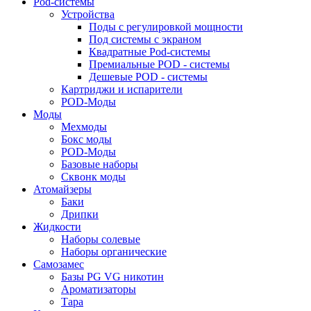
Pod-системы
Устройства
Поды с регулировкой мощности
Под системы с экраном
Квадратные Pod-системы
Премиальные POD - системы
Дешевые POD - системы
Картриджи и испарители
POD-Моды
Моды
Мехмоды
Бокс моды
POD-Моды
Базовые наборы
Сквонк моды
Атомайзеры
Баки
Дрипки
Жидкости
Наборы солевые
Наборы органические
Самозамес
Базы PG VG никотин
Ароматизаторы
Тара