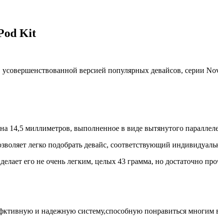
Pod Kit
й, усовершенствованной версией популярных девайсов, серии No
5 на 14,5 миллиметров, выполненное в виде вытянутого параллел
позволяет легко подобрать девайс, соответствующий индивидуал
делает его не очень легким, целых 43 грамма, но достаточно пр
еффктивную и надежную систему,способную понравиться многим 