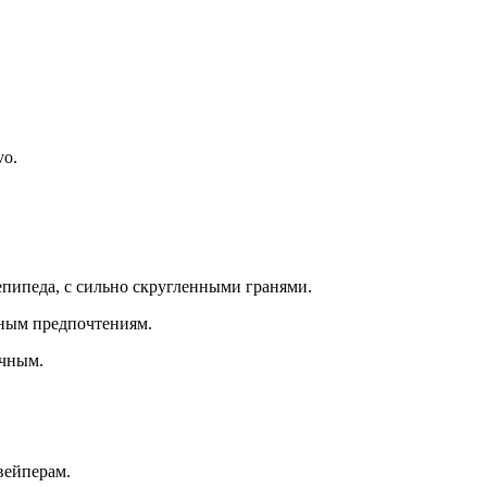
vo.
епипеда, с сильно скругленными гранями.
ьным предпочтениям.
очным.
вейперам.