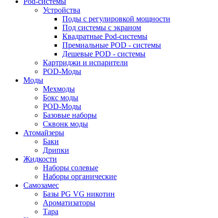
Pod-системы
Устройства
Поды с регулировкой мощности
Под системы с экраном
Квадратные Pod-системы
Премиальные POD - системы
Дешевые POD - системы
Картриджи и испарители
POD-Моды
Моды
Мехмоды
Бокс моды
POD-Моды
Базовые наборы
Сквонк моды
Атомайзеры
Баки
Дрипки
Жидкости
Наборы солевые
Наборы органические
Самозамес
Базы PG VG никотин
Ароматизаторы
Тара