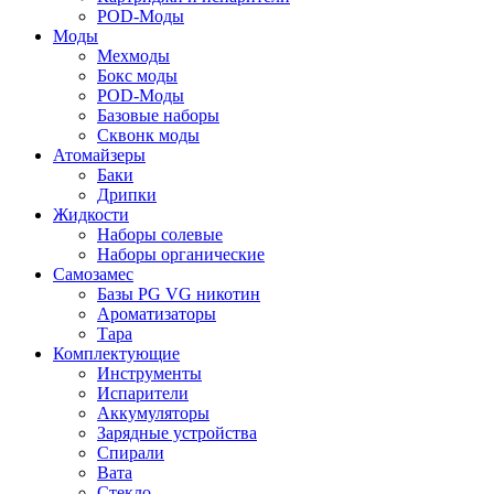
POD-Моды
Моды
Мехмоды
Бокс моды
POD-Моды
Базовые наборы
Сквонк моды
Атомайзеры
Баки
Дрипки
Жидкости
Наборы солевые
Наборы органические
Самозамес
Базы PG VG никотин
Ароматизаторы
Тара
Комплектующие
Инструменты
Испарители
Аккумуляторы
Зарядные устройства
Спирали
Вата
Стекло