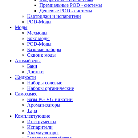
Премиальные POD - системы
Дешевые POD - системы
Картриджи и испарители
POD-Моды
Моды
Мехмоды
Бокс моды
POD-Моды
Базовые наборы
Сквонк моды
Атомайзеры
Баки
Дрипки
Жидкости
Наборы солевые
Наборы органические
Самозамес
Базы PG VG никотин
Ароматизаторы
Тара
Комплектующие
Инструменты
Испарители
Аккумуляторы