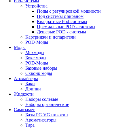
Pod-системы
Устройства
Поды с регулировкой мощности
Под системы с экраном
Квадратные Pod-системы
Премиальные POD - системы
Дешевые POD - системы
Картриджи и испарители
POD-Моды
Моды
Мехмоды
Бокс моды
POD-Моды
Базовые наборы
Сквонк моды
Атомайзеры
Баки
Дрипки
Жидкости
Наборы солевые
Наборы органические
Самозамес
Базы PG VG никотин
Ароматизаторы
Тара