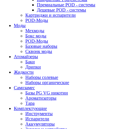
Премиальные POD - системы
Дешевые POD - системы
Картриджи и испарители
POD-Моды
Моды
Мехмоды
Бокс моды
POD-Моды
Базовые наборы
Сквонк моды
Атомайзеры
Баки
Дрипки
Жидкости
Наборы солевые
Наборы органические
Самозамес
Базы PG VG никотин
Ароматизаторы
Тара
Комплектующие
Инструменты
Испарители
Аккумуляторы