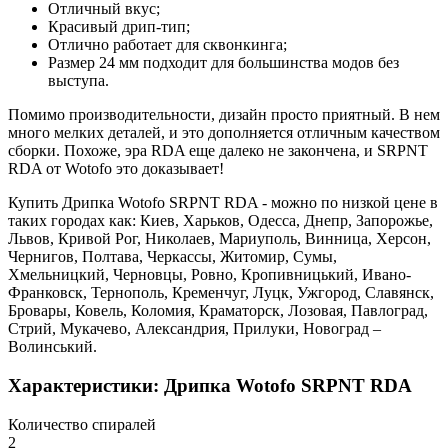
Отличный вкус;
Красивый дрип-тип;
Отлично работает для сквонкинга;
Размер 24 мм подходит для большинства модов без
выступа.
Помимо производительности, дизайн просто приятный. В нем
много мелких деталей, и это дополняется отличным качеством
сборки. Похоже, эра RDA еще далеко не закончена, и SRPNT
RDA от Wotofo это доказывает!
Купить Дрипка Wotofo SRPNT RDA - можно по низкой цене в
таких городах как: Киев, Харьков, Одесса, Днепр, Запорожье,
Львов, Кривой Рог, Николаев, Мариуполь, Винница, Херсон,
Чернигов, Полтава, Черкассы, Житомир, Сумы,
Хмельницкий, Черновцы, Ровно, Кропивницький, Ивано-
Франковск, Тернополь, Кременчуг, Луцк, Ужгород, Славянск,
Бровары, Ковель, Коломия, Краматорск, Лозовая, Павлоград,
Стрий, Мукачево, Александрия, Прилуки, Новоград –
Волинський.
Характеристики: Дрипка Wotofo SRPNT RDA
Количество спиралей
2