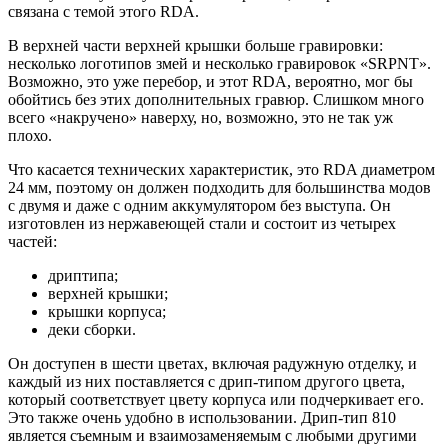
связана с темой этого RDA.
В верхней части верхней крышки больше гравировки:
несколько логотипов змей и несколько гравировок «SRPNT».
Возможно, это уже перебор, и этот RDA, вероятно, мог бы
обойтись без этих дополнительных гравюр. Слишком много
всего «накручено» наверху, но, возможно, это не так уж
плохо.
Что касается технических характеристик, это RDA диаметром
24 мм, поэтому он должен подходить для большинства модов
с двумя и даже с одним аккумулятором без выступа. Он
изготовлен из нержавеющей стали и состоит из четырех
частей:
дриптипа;
верхней крышки;
крышки корпуса;
деки сборки.
Он доступен в шести цветах, включая радужную отделку, и
каждый из них поставляется с дрип-типом другого цвета,
который соответствует цвету корпуса или подчеркивает его.
Это также очень удобно в использовании. Дрип-тип 810
является съемным и взаимозаменяемым с любыми другими