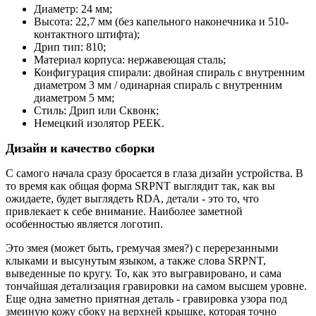
Диаметр: 24 мм;
Высота: 22,7 мм (без капельного наконечника и 510-
контактного штифта);
Дрип тип: 810;
Материал корпуса: нержавеющая сталь;
Конфигурация спирали: двойная спираль с внутренним
диаметром 3 мм / одинарная спираль с внутренним
диаметром 5 мм;
Стиль: Дрип или Сквонк;
Немецкий изолятор PEEK.
Дизайн и качество сборки
С самого начала сразу бросается в глаза дизайн устройства. В
то время как общая форма SRPNT выглядит так, как вы
ожидаете, будет выглядеть RDA, детали - это то, что
привлекает к себе внимание. Наиболее заметной
особенностью является логотип.
Это змея (может быть, гремучая змея?) с перерезанными
клыками и высунутым языком, а также слова SRPNT,
выведенные по кругу. То, как это выгравировано, и сама
тончайшая детализация гравировки на самом высшем уровне.
Еще одна заметно приятная деталь - гравировка узора под
змеиную кожу сбоку на верхней крышке, которая точно