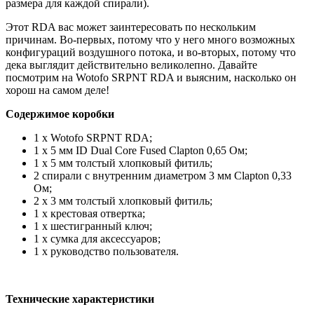
размера для каждой спирали).
Этот RDA вас может заинтересовать по нескольким
причинам. Во-первых, потому что у него много возможных
конфигураций воздушного потока, и во-вторых, потому что
дека выглядит действительно великолепно. Давайте
посмотрим на Wotofo SRPNT RDA и выясним, насколько он
хорош на самом деле!
Содержимое коробки
1 х Wotofo SRPNT RDA;
1 x 5 мм ID Dual Core Fused Clapton 0,65 Ом;
1 х 5 мм толстый хлопковый фитиль;
2 спирали с внутренним диаметром 3 мм Clapton 0,33
Ом;
2 х 3 мм толстый хлопковый фитиль;
1 х крестовая отвертка;
1 х шестигранный ключ;
1 х сумка для аксессуаров;
1 х руководство пользователя.
Технические характеристики