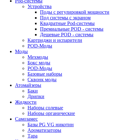
Pod-системы
Устройства
Поды с регулировкой мощности
Под системы с экраном
Квадратные Pod-системы
Премиальные POD - системы
Дешевые POD - системы
Картриджи и испарители
POD-Моды
Моды
Мехмоды
Бокс моды
POD-Моды
Базовые наборы
Сквонк моды
Атомайзеры
Баки
Дрипки
Жидкости
Наборы солевые
Наборы органические
Самозамес
Базы PG VG никотин
Ароматизаторы
Тара