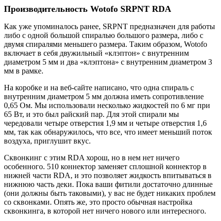
Производительность Wotofo SRPNT RDA
Как уже упоминалось ранее, SRPNT предназначен для работы
либо с одной большой спиралью большого размера, либо с
двумя спиралями меньшего размера. Таким образом, Wotofo
включает в себя двужильный «клэптон» с внутренним
диаметром 5 мм и два «клэптона» с внутренним диаметром 3
мм в рамке.
На коробке и на веб-сайте написано, что одна спираль с
внутренним диаметром 5 мм должна иметь сопротивление
0,65 Ом. Мы использовали несколько жидкостей по 6 мг при
65 Вт, и это был райский пар. Для этой спирали мы
чередовали четыре отверстия 1,9 мм и четыре отверстия 1,6
мм, так как обнаружилось, что все, что имеет меньший поток
воздуха, приглушит вкус.
Сквонкинг с этим RDA хорош, но в нем нет ничего
особенного. 510 коннектор заменяет сплошной коннектор в
нижней части RDA, и это позволяет жидкость впитываться в
нижнюю часть деки. Пока ваши фитили достаточно длинные
(они должны быть таковыми), у вас не будет никаких проблем
со сквонками. Опять же, это просто обычная настройка
сквонкинга, в которой нет ничего нового или интересного.