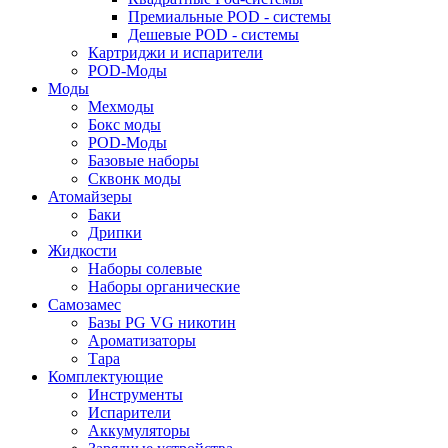
Премиальные POD - системы
Дешевые POD - системы
Картриджи и испарители
POD-Моды
Моды
Мехмоды
Бокс моды
POD-Моды
Базовые наборы
Сквонк моды
Атомайзеры
Баки
Дрипки
Жидкости
Наборы солевые
Наборы органические
Самозамес
Базы PG VG никотин
Ароматизаторы
Тара
Комплектующие
Инструменты
Испарители
Аккумуляторы