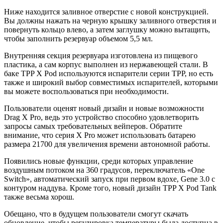
Ниже находится заливное отверстие с новой конструкцией.
Вы должны нажать на черную крышку заливного отверстия и
повернуть кольцо влево, а затем заглушку можно вытащить,
чтобы заполнить резервуар объемом 5,5 мл.
Внутренняя секция резервуара изготовлена ​​из пищевого
пластика, а сам корпус выполнен из нержавеющей стали. В
баке TPP X Pod используются испарители серии TPP, но есть
также и широкий выбор совместимых испарителей, которыми
вы можете воспользоваться при необходимости.
Пользователи оценят новый дизайн и новые возможности
Drag X Pro, ведь это устройство способно удовлетворить
запросы самых требовательных вейперов. Обратите
внимание, что серия X Pro может использовать батарею
размера 21700 для увеличения времени автономной работы.
Появились новые функции, среди которых управление
воздушным потоком на 360 градусов, переключатель «One
Switch», автоматический запуск при первом вдохе, Gene 3.0 с
контуром наддува. Кроме того, новый дизайн TPP X Pod Tank
также весьма хорош.
Обещано, что в будущем пользователи смогут скачать
обновление, чтобы регулировка температуры была доступна в