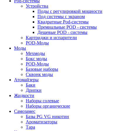
Pod-системы
Устройства
Поды с регулировкой мощности
Под системы с экраном
Квадратные Pod-системы
Премиальные POD - системы
Дешевые POD - системы
Картриджи и испарители
POD-Моды
Моды
Мехмоды
Бокс моды
POD-Моды
Базовые наборы
Сквонк моды
Атомайзеры
Баки
Дрипки
Жидкости
Наборы солевые
Наборы органические
Самозамес
Базы PG VG никотин
Ароматизаторы
Тара