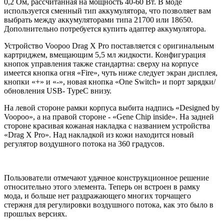
0,2 Ом, рассчитанная на мощность 40-60 Вт. В моде
используется сменный тип аккумулятора, что позволяет вам
выбрать между аккумуляторами типа 21700 или 18650.
Дополнительно потребуется купить адаптер аккумулятора.
Устройство Voopoo Drag X Pro поставляется с оригинальным
картриджем, вмещающим 5,5 мл жидкости. Конфигурация
кнопок управления также стандартна: сверху на корпусе
имеется кнопка огня «Fire», чуть ниже следует экран дисплея,
кнопки «+» и «-», новая кнопка «One Switch» и порт зарядки/
обновления USB- TypeC внизу.
На левой стороне рамки корпуса выбита надпись «Designed by
Voopoo», а на правой стороне - «Gene Chip inside». На задней
стороне красивая кожаная накладка с названием устройства
«Drag X Pro». Над накладкой из кожи находится новый
регулятор воздушного потока на 360 градусов.
Пользователи отмечают удачное конструкционное решение
относительно этого элемента. Теперь он встроен в рамку
мода, и больше нет раздражающего многих торчащего
стержня для регулировки воздушного потока, как это было в
прошлых версиях.