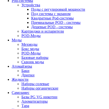
Pod-системы
Устройства
Поды с регулировкой мощности
Под системы с экраном
Квадратные Pod-системы
Премиальные POD - системы
Дешевые POD - системы
Картриджи и испарители
POD-Моды
Моды
Мехмоды
Бокс моды
POD-Моды
Базовые наборы
Сквонк моды
Атомайзеры
Баки
Дрипки
Жидкости
Наборы солевые
Наборы органические
Самозамес
Базы PG VG никотин
Ароматизаторы
Тара