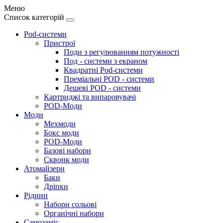
Меню
Список категорій
Pod-системи
Пристрої
Поди з регулюванням потужності
Под - системи з екраном
Квадратні Pod-системи
Преміальні POD - системи
Дешеві POD - системи
Картриджі та випаровувачі
POD-Моди
Моди
Мехмоди
Бокс моди
POD-Моди
Базові набори
Сквонк моди
Атомайзери
Баки
Дріпки
Рідини
Набори сольові
Органічні набори
Самозаміс