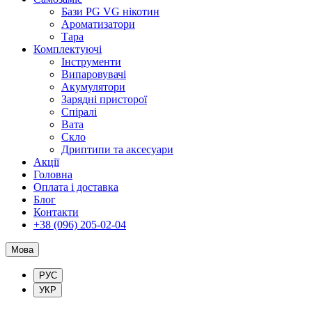
Бази PG VG нікотин
Ароматизатори
Тара
Комплектуючі
Інструменти
Випаровувачі
Акумулятори
Зарядні присторої
Спіралі
Вата
Скло
Дриптипи та аксесуари
Акції
Головна
Оплата і доставка
Блог
Контакти
+38 (096) 205-02-04
Мова
РУС
УКР