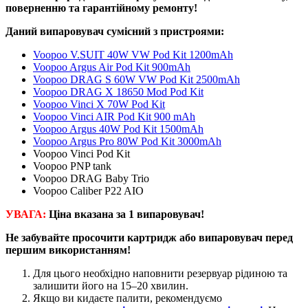
поверненню та гарантійному ремонту!
Даний випаровувач сумісний з пристроями:
Voopoo V.SUIT 40W VW Pod Kit 1200mAh
Voopoo Argus Air Pod Kit 900mAh
Voopoo DRAG S 60W VW Pod Kit 2500mAh
Voopoo DRAG X 18650 Mod Pod Kit
Voopoo Vinci X 70W Pod Kit
Voopoo Vinci AIR Pod Kit 900 mAh
Voopoo Argus 40W Pod Kit 1500mAh
Voopoo Argus Pro 80W Pod Kit 3000mAh
Voopoo Vinci Pod Kit
Voopoo PNP tank
Voopoo DRAG Baby Trio
Voopoo Caliber P22 AIO
УВАГА:
Ціна вказана за 1 випар
овувач
!
Не забувайте просочити картридж або випаровувач перед
першим використанням!
Для цього необхідно наповнити резервуар рідиною та
залишити його на 15–20 хвилин.
Якщо ви кидаєте палити, рекомендуємо