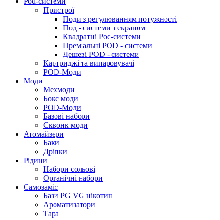
Pod-системи
Пристрої
Поди з регулюванням потужності
Под - системи з екраном
Квадратні Pod-системи
Преміальні POD - системи
Дешеві POD - системи
Картриджі та випаровувачі
POD-Моди
Моди
Мехмоди
Бокс моди
POD-Моди
Базові набори
Сквонк моди
Атомайзери
Баки
Дріпки
Рідини
Набори сольові
Органічні набори
Самозаміс
Бази PG VG нікотин
Ароматизатори
Тара