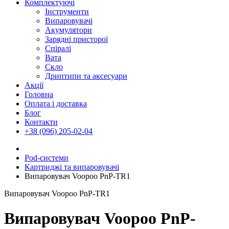
Комплектуючі
Інструменти
Випаровувачі
Акумулятори
Зарядні присторої
Спіралі
Вата
Скло
Дриптипи та аксесуари
Акції
Головна
Оплата і доставка
Блог
Контакти
+38 (096) 205-02-04
Pod-системи
Картриджі та випаровувачі
Випаровувач Voopoo PnP-TR1
Випаровувач Voopoo PnP-TR1
Випаровувач Voopoo PnP-