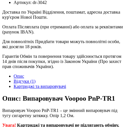
Артикул:
dr-3042
Доставка по Україні
Відділення, поштамат, адресна доставка
кур'єром Нової Пошти.
Оплата
Післяплата (при отриманні) або оплата за реквізитами
(рахунок IBAN).
Для повнолітніх
Придбати товари можуть повнолітні особи,
які досягли 18 років.
Гарантія
Обмін та повернення товару здійснюється протягом
14 днів після покупки, згідно із Законом України (Про захист
прав споживачів України).
Опис
Відгуки (1)
Картриджі та випаровувачі
Опис: Випаровувач Voopoo PnP-TR1
Випаровуач Voopoo PnP-TR1 – це змінний випаровувач під
тугу сигаретну затяжку. Опір 1,2 Ом.
Увага!
Картриджі та випаровувачі не підлягають обміну,