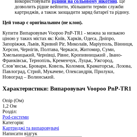
використовувати
рідини на сольовому нікотині
. Це
дозволить рідше вейпити, збільшити термін служби
картриджів, а також заощадити заряд батареї та рідину.
Цей товар є оригінальним (не клон).
Купити Випаровувач Voopoo PnP-TR1 - можна за низькою
ціною у таких містах як: Київ, Харків, Одеса, Дніпро,
Запоріжжя, Львів, Кривий Ріг, Миколаїв, Маріуполь, Вінниця,
Херсон, Чернігів, Полтава, Черкаси, Житомир, Суми,
Хмельницький, Чернівці, Рівне, Кропивницький , Івано-
Франківськ, Тернопіль, Кременчук, Луцьк, Ужгород,
Слов’янськ, Бровари, Ковель, Коломия, Краматорськ, Лозова,
Павлоград, Стрий, Мукачеве, Олександрія, Прилуки,
Новоград – Волинський.
Характеристики: Випаровувач Voopoo PnP-TR1
Опір (Ом)
1,2 Ом
Розділ:
Pod-системи
Категорія:
Картриджі та випаровувачі
Написати відгук