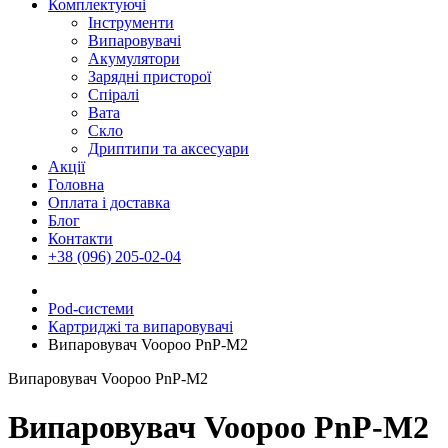
Комплектуючі
Інструменти
Випаровувачі
Акумулятори
Зарядні присторої
Спіралі
Вата
Скло
Дриптипи та аксесуари
Акції
Головна
Оплата і доставка
Блог
Контакти
+38 (096) 205-02-04
Pod-системи
Картриджі та випаровувачі
Випаровувач Voopoo PnP-M2
Випаровувач Voopoo PnP-M2
Випаровувач Voopoo PnP-M2