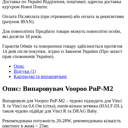
Доставка по Україні
Відділення, поштамат, адресна доставка
кур'єром Нової Пошти.
Оплата
Післяплата (при отриманні) або оплата за реквізитами
(рахунок IBAN).
Для повнолітніх
Придбати товари можуть повнолітні особи,
які досягли 18 років.
Гарантія
Обмін та повернення товару здійснюється протягом
14 днів після покупки, згідно із Законом України (Про захист
прав споживачів України).
Опис
Відгуки (1)
Картриджі та випаровувачі
Опис: Випаровувач Voopoo PnP-M2
Випаровуач для Voopoo PnP-М2 – чудово підходить для Vinci
X та Vinci на 0,6 Ом (сітка), напів-вільна затяжка (HALF-DL),
також чудово підійде для Vinci R та DRAG Baby.
Рекомендована потужність 20-28W, рекомендована кількість
нікотину в жижі < 25мг.