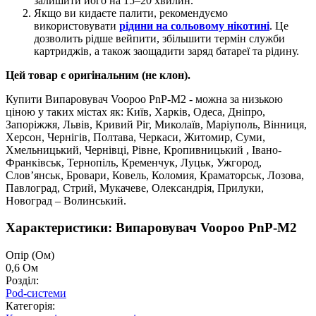
залишити його на 15–20 хвилин.
Якщо ви кидаєте палити, рекомендуємо
використовувати
рідини на сольовому нікотині
. Це
дозволить рідше вейпити, збільшити термін служби
картриджів, а також заощадити заряд батареї та рідину.
Цей товар є оригінальним (не клон).
Купити Випаровувач Voopoo PnP-M2 - можна за низькою
ціною у таких містах як: Київ, Харків, Одеса, Дніпро,
Запоріжжя, Львів, Кривий Ріг, Миколаїв, Маріуполь, Вінниця,
Херсон, Чернігів, Полтава, Черкаси, Житомир, Суми,
Хмельницький, Чернівці, Рівне, Кропивницький , Івано-
Франківськ, Тернопіль, Кременчук, Луцьк, Ужгород,
Слов’янськ, Бровари, Ковель, Коломия, Краматорськ, Лозова,
Павлоград, Стрий, Мукачеве, Олександрія, Прилуки,
Новоград – Волинський.
Характеристики: Випаровувач Voopoo PnP-M2
Опір (Ом)
0,6 Ом
Розділ:
Pod-системи
Категорія: