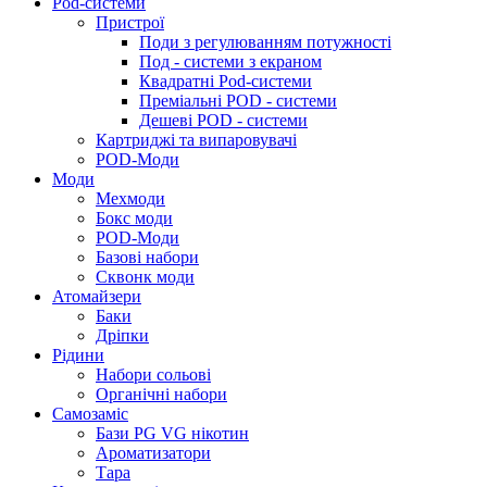
Pod-системи
Пристрої
Поди з регулюванням потужності
Под - системи з екраном
Квадратні Pod-системи
Преміальні POD - системи
Дешеві POD - системи
Картриджі та випаровувачі
POD-Моди
Моди
Мехмоди
Бокс моди
POD-Моди
Базові набори
Сквонк моди
Атомайзери
Баки
Дріпки
Рідини
Набори сольові
Органічні набори
Самозаміс
Бази PG VG нікотин
Ароматизатори
Тара