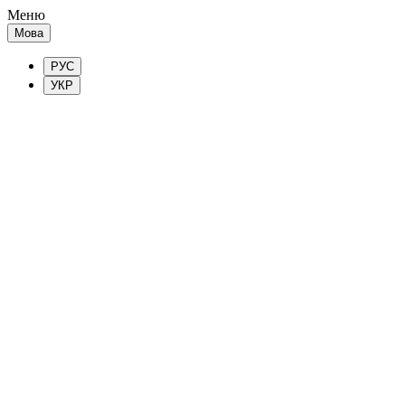
Меню
Мова
РУС
УКР