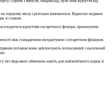
цесу. Одним з мінусів, наприклад, були інші відчуття від
 на першому місці і ретельно вивчаються. Відносно недавно
ів зі стажем.
 насолодитися відчуттям сигаретного фільтра, пропонуючи
інності між стандартним мундштуком і сигаретним фільтром.
овітряним потоком вони забезпечують інтенсивний і насичений
ою.
гу без будь-яких обмежень навіть для найзатятішого курця зі