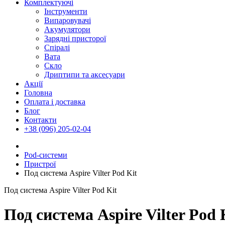
Комплектуючі
Інструменти
Випаровувачі
Акумулятори
Зарядні присторої
Спіралі
Вата
Скло
Дриптипи та аксесуари
Акції
Головна
Оплата і доставка
Блог
Контакти
+38 (096) 205-02-04
Pod-системи
Пристрої
Под система Aspire Vilter Pod Kit
Под система Aspire Vilter Pod Kit
Под система Aspire Vilter Pod 