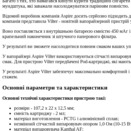
Багато з тих, хто намагався кинути курити традиційні сигарети
мундштука, які заважали насолоджуватися парінням повністю.
Відомий виробник компанія Aspire досить серйозно підходить д
компанія представила Vilter - новітній вапорайзерний пристрій 
Воно поставляється з внутрішньою батареєю ємністю 450 мАг і 
крапельний наконечник зі штучного паперового фільтра.
У результаті ви зможете насолодитися повним смаком ваших ул
У вапорайзері Aspire Vilter використовуються сітчасті випаров
смак. Для пристрою Vilter передбачені Pod-картриджі, які маю
У результаті Aspire Vilter забезпечує максимально комфортний 
стажем.
Основні параметри та характеристики
Основні технічні характеристики пристрою такі:
розміри - 107,2 х 22 х 12,5 мм;
ємність картриджу - 2 мл;
матеріал виготовлення - PCTG і алюмінієвий сплав;
незмінний сітчастий випаровувач опором 1,0 Ом (10-15 Вт
матеріал випаровувача Kanthal AF;