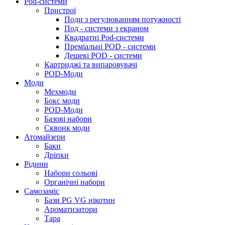
Pod-системи
Пристрої
Поди з регулюванням потужності
Под - системи з екраном
Квадратні Pod-системи
Преміальні POD - системи
Дешеві POD - системи
Картриджі та випаровувачі
POD-Моди
Моди
Мехмоди
Бокс моди
POD-Моди
Базові набори
Сквонк моди
Атомайзери
Баки
Дріпки
Рідини
Набори сольові
Органічні набори
Самозаміс
Бази PG VG нікотин
Ароматизатори
Тара