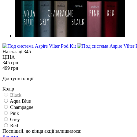
На складі
345
ЦІНА
345 грн
499 грн
Доступні опції
Колір
Black
Aqua Blue
Champagne
Pink
Grey
Red
Поспішай, до кінця акції залишилося:
Купити