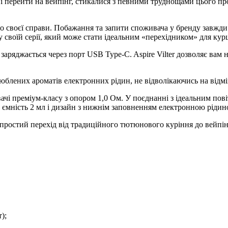
 і перейти на вейпінг, стикалися з певними труднощами цього про
о своєї справи. Побажання та запити споживача у бренду завжди
у своїй серії, який може стати ідеальним «перехідником» для курц
заряджається через порт USB Type-C. Aspire Vilter дозволяє вам
юблених ароматів електронних рідин, не відволікаючись на відм
увачі преміум-класу з опором 1,0 Ом. У поєднанні з ідеальним п
ть ємність 2 мл і дизайн з нижнім заповненням електронною рідин
і простий перехід від традиційного тютюнового куріння до вейпін
);