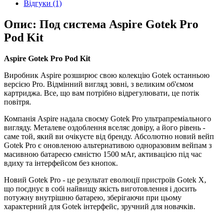
Відгуки (1)
Опис: Под система Aspire Gotek Pro
Pod Kit
Aspire Gotek Pro Pod Kit
Виробник Aspire розширює свою колекцію Gotek останньою
версією Pro. Відмінний вигляд зовні, з великим об'ємом
картриджа. Все, що вам потрібно відрегулювати, це потік
повітря.
Компанія Aspire надала своєму Gotek Pro ультрапреміального
вигляду. Металеве оздоблення вселяє довіру, а його рівень -
саме той, який ви очікуєте від бренду. Абсолютно новий вейп
Gotek Pro є оновленою альтернативою одноразовим вейпам з
масивною батареєю ємністю 1500 мАг, активацією під час
вдиху та інтерфейсом без кнопок.
Новий Gotek Pro - це результат еволюції пристроїв Gotek X,
що поєднує в собі найвищу якість виготовлення і досить
потужну внутрішню батарею, зберігаючи при цьому
характерний для Gotek інтерфейс, зручний для новачків.