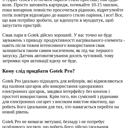
коли. Просто заповніть картридж, почекайте 10-15 хвилин,
поки випарник повністю просочиться рідиною, відрегулюйте
потік повітря відповідно до вашого стилю паріння, і все! Все,
що вам потрібно зробити, це вдихнути в мундштук, щоб
запустити пристрій.
Смак пари в Gotek дійсно хороший. У вас точно не буде
зауважень з приводу продуктивності нагрівального елемента -
навіть після тижня інтенсивного використання смак
залишиться таким самим насиченим, як під час першого
запуску. Датчик автовитягування досить чутливий, тому
затримки при активації вдиху не буде.
Кому слід придбати Gotek Pro?
Gotek Pro ідеально підходить для вейперів, які відмовляються
від паління цигарок або використання одноразових
електронних цигарок, завдяки інтерфейсу без кнопок і
простоті використання. Крім того, він сумісний з рідинами
для електронних сигарет з високим вмістом нікотину, що
робить його ідеальним для тих, хто намагається перейти на
новий рівень.
Gotek Pro не вимагає метушні, безладу і не потребує
особливого догляду, що робить його дійсно ідеальним