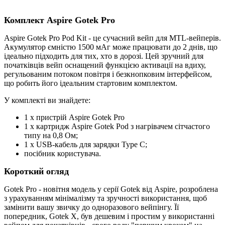
Комплект Aspire Gotek Pro
Aspire Gotek Pro Pod Kit - це сучасний вейп для MTL-вейперів.
Акумулятор ємністю 1500 мАг може працювати до 2 днів, що
ідеально підходить для тих, хто в дорозі. Цей зручний для
початківців вейп оснащений функцією активації на вдиху,
регульованим потоком повітря і безкнопковим інтерфейсом,
що робить його ідеальним стартовим комплектом.
У комплекті ви знайдете:
1 х пристрій Aspire Gotek Pro
1 x картридж Aspire Gotek Pod з нагрівачем сітчастого
типу на 0,8 Ом;
1 х USB-кабель для зарядки Type C;
посібник користувача.
Короткий огляд
Gotek Pro - новітня модель у серії Gotek від Aspire, розроблена
з урахуванням мінімалізму та зручності використання, щоб
замінити вашу звичку до одноразового вейпінгу. Її
попередник, Gotek X, був дешевим і простим у використанні