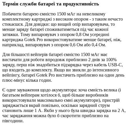
Термін служби батареї та продуктивність
Побачити батарею ємністю 1500 мАг на невеликому
комплектному картриджі з високим опором - з таким нечасто
стикаєшся. Для довідки: що вищий опір випаровувача, то
менше заряду батареї споживатиметься під час кожної
затяжки. Тому випаровувач з опором 0,8 Ом усередині
картриджа Gotek Pro використовуватиме менше батареї, ніж,
наприклад, випаровувач з опором 0,6 Ом або 0,4 Ом.
Для більшості вейперів батареї ємністю 1500 мАг має
вистачати для роботи впродовж приблизно 2 днів за 100%
заряду, перш ніж знадобиться підзарядка через кабель USB-C,
що входить до комплекту. Якщо ви звикли до інтенсивного
вейпінгу, батареї Gotek Pro вистачить приблизно на один день
плюс-мінус кілька годин.
Є одне зауваження щодо акумулятора: хоча ємність велика (і
багатьом вейперам хотілося б, щоб більше виробників
використовували максимально ємні акумулятори), пристрій
заряджається вкрай повільно, оскільки зарядний струм
становить лише 1 А. Якби у нього була швидка зарядка на 2 А,
час заряджання можна було б скоротити приблизно на
півгодини.