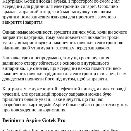
Картридж Gotek висока і вузька, з простором об'ємом 2 мл
всередині для рідини для електронних сигарет. Особливо
вражає заправний отвір, який має заглушку з великим
зручним помаранчевим язичком для простого і зручного
відкриття і закриття.
Однак немає можливості зрушити язичок убік, коли ви хочете
заправити картридж, тому вам доведеться докласти трохи
зусиль, використовуючи наконечник пляшки з електронною
рідиною, щоб утримувати заглушку перед заправкою.
Заправка трохи непродумана, тому що розташування
заливного отвору збігається з основою внутрішнього
випарника. Це означає, що всередині важко помістити весь
наконечник пляшки з рідиною для електронних сигарет, і вам
доведеться нахиляти його під кутом, щоб заправити.
Картридж має дуже крутий і ефектний вигляд, а смак справді
чудовий, але організації процесу заправки можна було
приділити більше уваги. Таке відчуття, що під час
розроблення картриджів Aspire більше дбала про естетику, ніж
про повсякденне використання.
Вейпінг з Aspire Gotek Pro
З Aspire Gotek Pro почати парити стало простіше, ніж будь-