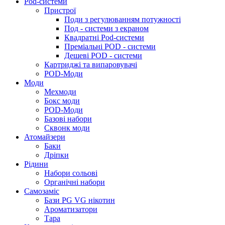
Pod-системи
Пристрої
Поди з регулюванням потужності
Под - системи з екраном
Квадратні Pod-системи
Преміальні POD - системи
Дешеві POD - системи
Картриджі та випаровувачі
POD-Моди
Моди
Мехмоди
Бокс моди
POD-Моди
Базові набори
Сквонк моди
Атомайзери
Баки
Дріпки
Рідини
Набори сольові
Органічні набори
Самозаміс
Бази PG VG нікотин
Ароматизатори
Тара