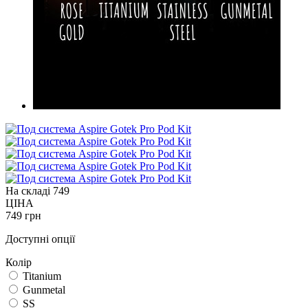
На складі
749
ЦІНА
749 грн
Доступні опції
Колір
Titanium
Gunmetal
SS