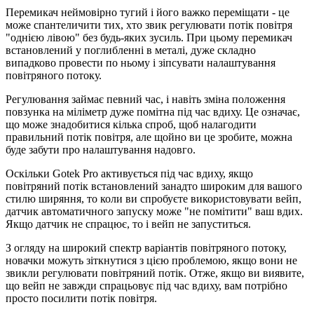
Перемикач неймовірно тугий і його важко переміщати - це
може спантеличити тих, хто звик регулювати потік повітря
"однією лівою" без будь-яких зусиль. При цьому перемикач
встановлений у поглибленні в металі, дуже складно
випадково провести по ньому і зіпсувати налаштування
повітряного потоку.
Регулювання займає певний час, і навіть зміна положення
повзунка на міліметр дуже помітна під час вдиху. Це означає,
що може знадобитися кілька спроб, щоб налагодити
правильний потік повітря, але щойно ви це зробите, можна
буде забути про налаштування надовго.
Оскільки Gotek Pro активується під час вдиху, якщо
повітряний потік встановлений занадто широким для вашого
стилю ширяння, то коли ви спробуєте використовувати вейп,
датчик автоматичного запуску може "не помітити" ваш вдих.
Якщо датчик не спрацює, то і вейп не запуститься.
З огляду на широкий спектр варіантів повітряного потоку,
новачки можуть зіткнутися з цією проблемою, якщо вони не
звикли регулювати повітряний потік. Отже, якщо ви виявите,
що вейп не завжди спрацьовує під час вдиху, вам потрібно
просто посилити потік повітря.