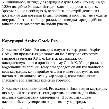
У нинішньому вигляді для зарядки Aspire Gotek Pro від 0% до
100% потрібно близько півтори години, що досить довго.
Зрозуміло, що необхідно було зробити пристрій дешевим і
доступним для новачків (з цієї причини в комплект не входить
шнурок або запасний картридж), але швидка зарядка дійсно
вивела б цей комплект на новий рівень.
Картриджі Aspire Gotek Pro
У комплекті Gotek Pro використовуються картриджі Aspire
Gotek, які продаються упаковками по 2 штуки з сітчастим
випаровувачем на 0,8 Ом. Це ті ж картриджі, які
використовувалися в оригінальному Gotek X. У картриджах є
вбудований випарник, тому вам доведеться міняти повністю
весь картридж, коли прийде час. Ви можете зрозуміти, що
настав час виконати заміну картриджа, коли смак почне
слабшати або з'явиться присмак горілого.
У комплект поставки Gotek Pro входить тільки один картридж,
що в даний час є досить стандартним рішенням для більш
дешевих одноразових альтернатив. Проте, смак дуже
насичений, як і утворення пари з вмісту картриджа.