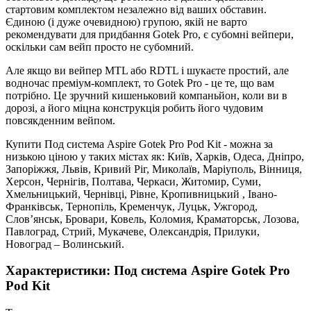
стартовим комплектом незалежно від ваших обставин.
Єдиною (і дуже очевидною) групою, якій не варто
рекомендувати для придбання Gotek Pro, є субомні вейпери,
оскільки сам вейп просто не субомний.
Але якщо ви вейпер MTL або RDTL і шукаєте простий, але
водночас преміум-комплект, то Gotek Pro - це те, що вам
потрібно. Це зручний кишеньковий компаньйон, коли ви в
дорозі, а його міцна конструкція робить його чудовим
повсякденним вейпом.
Купити Под система Aspire Gotek Pro Pod Kit - можна за
низькою ціною у таких містах як: Київ, Харків, Одеса, Дніпро,
Запоріжжя, Львів, Кривий Ріг, Миколаїв, Маріуполь, Вінниця,
Херсон, Чернігів, Полтава, Черкаси, Житомир, Суми,
Хмельницький, Чернівці, Рівне, Кропивницький , Івано-
Франківськ, Тернопіль, Кременчук, Луцьк, Ужгород,
Слов’янськ, Бровари, Ковель, Коломия, Краматорськ, Лозова,
Павлоград, Стрий, Мукачеве, Олександрія, Прилуки,
Новоград – Волинський.
Характеристики: Под система Aspire Gotek Pro
Pod Kit