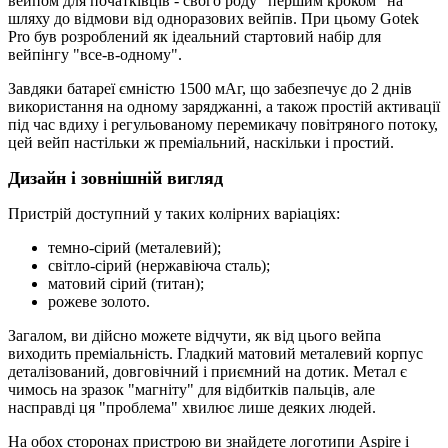
вейпом для початківців - свого роду "першим кроком" на
шляху до відмови від одноразових вейпів. При цьому Gotek
Pro був розроблений як ідеальний стартовий набір для
вейпінгу "все-в-одному".
Завдяки батареї ємністю 1500 мАг, що забезпечує до 2 днів
використання на одному заряджанні, а також простій активації
під час вдиху і регульованому перемикачу повітряного потоку,
цей вейп настільки ж преміальний, наскільки і простий.
Дизайн і зовнішній вигляд
Пристрій доступний у таких колірних варіаціях:
темно-сірий (металевий);
світло-сірий (нержавіюча сталь);
матовий сірий (титан);
рожеве золото.
Загалом, ви дійсно можете відчути, як від цього вейпа
виходить преміальність. Гладкий матовий металевий корпус
деталізований, довговічний і приємний на дотик. Метал є
чимось на зразок "магніту" для відбитків пальців, але
насправді ця "проблема" хвилює лише деяких людей.
На обох сторонах пристрою ви знайдете логотипи Aspire і