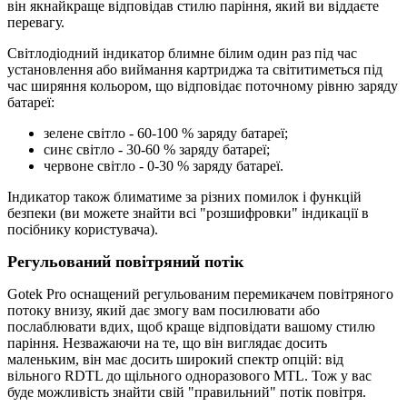
він якнайкраще відповідав стилю паріння, який ви віддаєте
перевагу.
Світлодіодний індикатор блимне білим один раз під час
установлення або виймання картриджа та світитиметься під
час ширяння кольором, що відповідає поточному рівню заряду
батареї:
зелене світло - 60-100 % заряду батареї;
синє світло - 30-60 % заряду батареї;
червоне світло - 0-30 % заряду батареї.
Індикатор також блиматиме за різних помилок і функцій
безпеки (ви можете знайти всі "розшифровки" індикації в
посібнику користувача).
Регульований повітряний потік
Gotek Pro оснащений регульованим перемикачем повітряного
потоку внизу, який дає змогу вам посилювати або
послаблювати вдих, щоб краще відповідати вашому стилю
паріння. Незважаючи на те, що він виглядає досить
маленьким, він має досить широкий спектр опцій: від
вільного RDTL до щільного одноразового MTL. Тож у вас
буде можливість знайти свій "правильний" потік повітря.