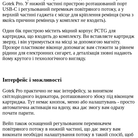
Gotek Pro. У нижній частині пристрою розташований порт
USB-C і регульований перемикач повітряного потоку, а у
верхній частині гаджета є місце для кріплення ремінця (хоча з
якоїсь причини ремінець у комплект не входить).
Один бік пристрою містить міцний корпус PCTG для
картриджа, що входить до комплекту. Ви вставляєте картридж
зверху, і він утримується на місці за допомогою магніту.
Прозоре пластикове віконце допомагає вам стежити за рівнем
рідини для електронних сигарет, а деталізація ззовні надають
йому крутого і технологічного вигляду.
Інтерфейс і можливості
Gotek Pro практично не має інтерфейсу, за винятком
світлодіодного індикатора, розташованого збоку під віконцем
картриджа. Тут немає кнопок, меню або налаштувань - просто
автоматична активація на вдиху, яка дає змогу вам одразу
почати парити.
Вейп також оснащений регульованим перемикачем
повітряного потоку в нижній частині, що дає змогу вам
виконати необхідні налаштування потоку в такий спосіб, щоб