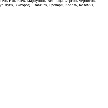
ой Рог, Николаев, Мариуполь, Винница, Херсон, Чернигов,
, Луцк, Ужгород, Славянск, Бровары, Ковель, Коломия,