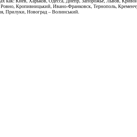
дах как: Киев, Харьков, Одесса, Днепр, Запорожье, Львов, Крив
Ровно, Кропивницький, Ивано-Франковск, Тернополь, Кременчуг
ия, Прилуки, Новоград – Волинський.