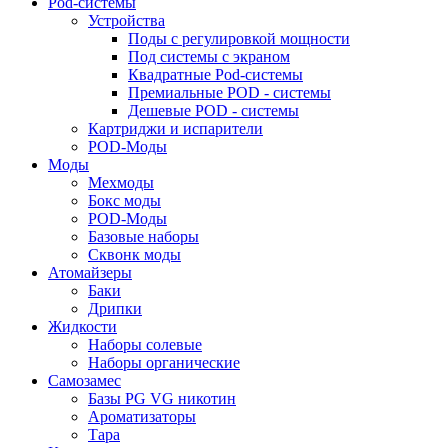
Pod-системы
Устройства
Поды с регулировкой мощности
Под системы с экраном
Квадратные Pod-системы
Премиальные POD - системы
Дешевые POD - системы
Картриджи и испарители
POD-Моды
Моды
Мехмоды
Бокс моды
POD-Моды
Базовые наборы
Сквонк моды
Атомайзеры
Баки
Дрипки
Жидкости
Наборы солевые
Наборы органические
Самозамес
Базы PG VG никотин
Ароматизаторы
Тара