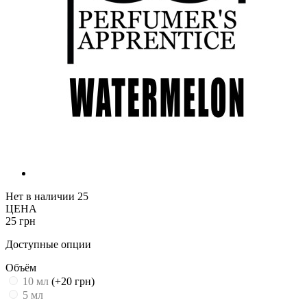
Нет в наличии
25
ЦЕНА
25 грн
Доступные опции
Объём
10 мл
(+20 грн)
5 мл