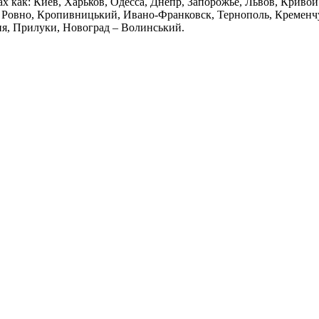
дах как: Киев, Харьков, Одесса, Днепр, Запорожье, Львов, Криво
Ровно, Кропивницький, Ивано-Франковск, Тернополь, Кременчуг
ия, Прилуки, Новоград – Волинський.