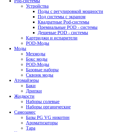
Pod-системы
Устройства
Поды с регулировкой мощности
Под системы с экраном
Квадратные Pod-системы
Премиальные POD - системы
Дешевые POD - системы
Картриджи и испарители
POD-Моды
Моды
Мехмоды
Бокс моды
POD-Моды
Базовые наборы
Сквонк моды
Атомайзеры
Баки
Дрипки
Жидкости
Наборы солевые
Наборы органические
Самозамес
Базы PG VG никотин
Ароматизаторы
Тара