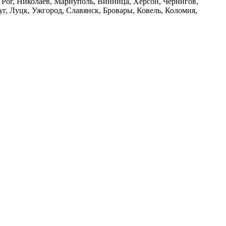
й Рог, Николаев, Мариуполь, Винница, Херсон, Чернигов,
, Луцк, Ужгород, Славянск, Бровары, Ковель, Коломия,