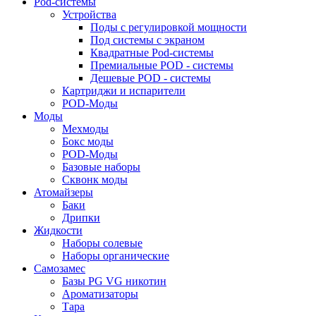
Pod-системы
Устройства
Поды с регулировкой мощности
Под системы с экраном
Квадратные Pod-системы
Премиальные POD - системы
Дешевые POD - системы
Картриджи и испарители
POD-Моды
Моды
Мехмоды
Бокс моды
POD-Моды
Базовые наборы
Сквонк моды
Атомайзеры
Баки
Дрипки
Жидкости
Наборы солевые
Наборы органические
Самозамес
Базы PG VG никотин
Ароматизаторы
Тара