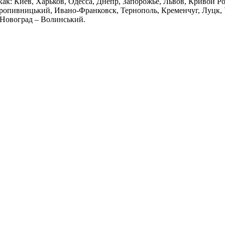
х как: Киев, Харьков, Одесса, Днепр, Запорожье, Львов, Кривой 
опивницький, Ивано-Франковск, Тернополь, Кременчуг, Луцк, У
 Новоград – Волинський.