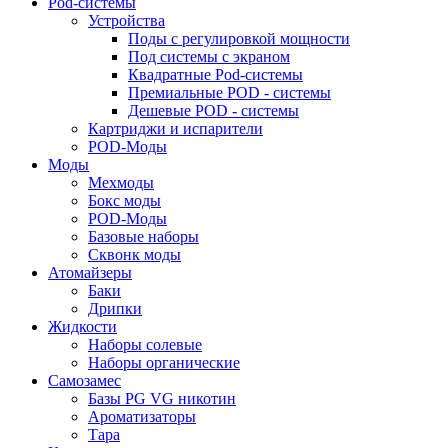
Pod-системы
Устройства
Поды с регулировкой мощности
Под системы с экраном
Квадратные Pod-системы
Премиальные POD - системы
Дешевые POD - системы
Картриджи и испарители
POD-Моды
Моды
Мехмоды
Бокс моды
POD-Моды
Базовые наборы
Сквонк моды
Атомайзеры
Баки
Дрипки
Жидкости
Наборы солевые
Наборы органические
Самозамес
Базы PG VG никотин
Ароматизаторы
Тара