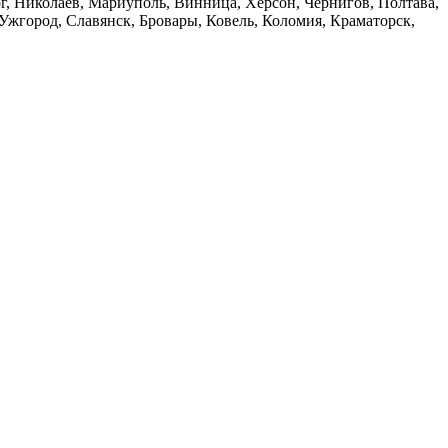
Рог, Николаев, Мариуполь, Винница, Херсон, Чернигов, Полтава,
жгород, Славянск, Бровары, Ковель, Коломия, Краматорск,