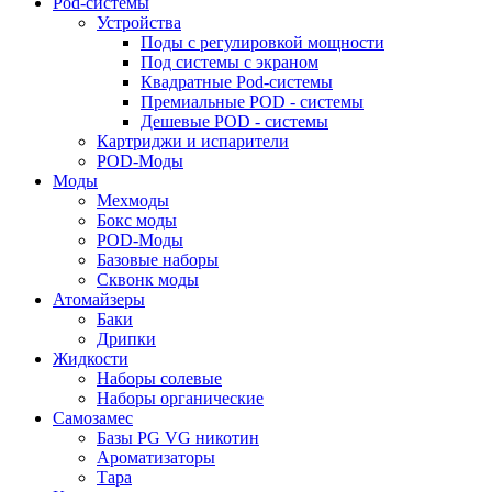
Pod-системы
Устройства
Поды с регулировкой мощности
Под системы с экраном
Квадратные Pod-системы
Премиальные POD - системы
Дешевые POD - системы
Картриджи и испарители
POD-Моды
Моды
Мехмоды
Бокс моды
POD-Моды
Базовые наборы
Сквонк моды
Атомайзеры
Баки
Дрипки
Жидкости
Наборы солевые
Наборы органические
Самозамес
Базы PG VG никотин
Ароматизаторы
Тара