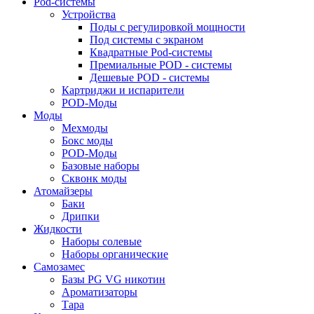
Pod-системы
Устройства
Поды с регулировкой мощности
Под системы с экраном
Квадратные Pod-системы
Премиальные POD - системы
Дешевые POD - системы
Картриджи и испарители
POD-Моды
Моды
Мехмоды
Бокс моды
POD-Моды
Базовые наборы
Сквонк моды
Атомайзеры
Баки
Дрипки
Жидкости
Наборы солевые
Наборы органические
Самозамес
Базы PG VG никотин
Ароматизаторы
Тара