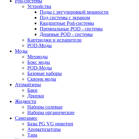
Pod-системы
Устройства
Поды с регулировкой мощности
Под системы с экраном
Квадратные Pod-системы
Премиальные POD - системы
Дешевые POD - системы
Картриджи и испарители
POD-Моды
Моды
Мехмоды
Бокс моды
POD-Моды
Базовые наборы
Сквонк моды
Атомайзеры
Баки
Дрипки
Жидкости
Наборы солевые
Наборы органические
Самозамес
Базы PG VG никотин
Ароматизаторы
Тара