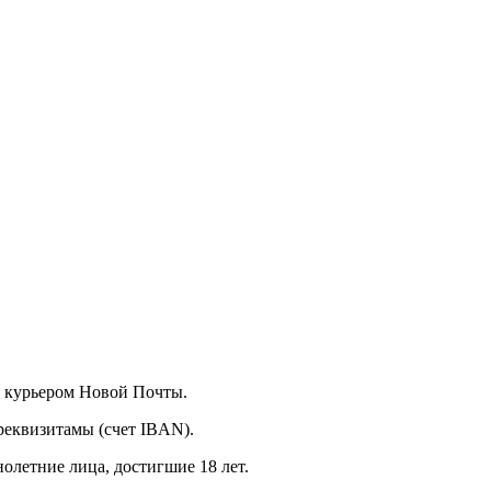
а курьером Новой Почты.
реквизитамы (счет IBAN).
олетние лица, достигшие 18 лет.