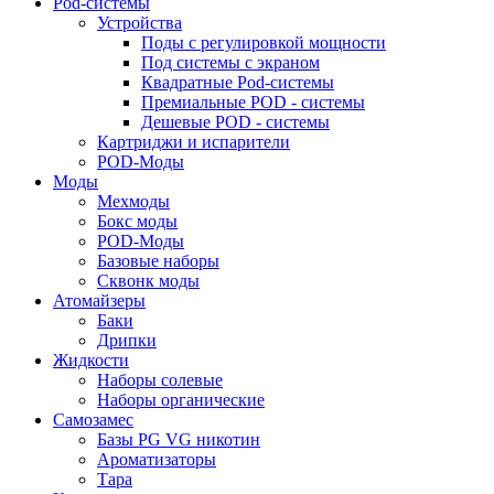
Pod-системы
Устройства
Поды с регулировкой мощности
Под системы с экраном
Квадратные Pod-системы
Премиальные POD - системы
Дешевые POD - системы
Картриджи и испарители
POD-Моды
Моды
Мехмоды
Бокс моды
POD-Моды
Базовые наборы
Сквонк моды
Атомайзеры
Баки
Дрипки
Жидкости
Наборы солевые
Наборы органические
Самозамес
Базы PG VG никотин
Ароматизаторы
Тара