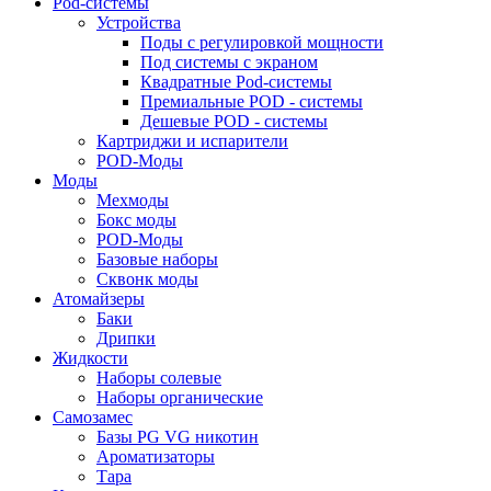
Pod-системы
Устройства
Поды с регулировкой мощности
Под системы с экраном
Квадратные Pod-системы
Премиальные POD - системы
Дешевые POD - системы
Картриджи и испарители
POD-Моды
Моды
Мехмоды
Бокс моды
POD-Моды
Базовые наборы
Сквонк моды
Атомайзеры
Баки
Дрипки
Жидкости
Наборы солевые
Наборы органические
Самозамес
Базы PG VG никотин
Ароматизаторы
Тара