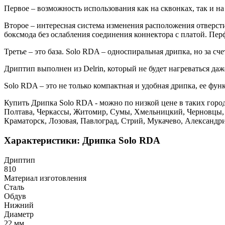
Первое – возможность использования как на сквонках, так и н
Второе – интересная система изменения расположения отверст
боксмода без ослабления соединения коннектора с платой. Пер
Третье – это база. Solo RDA – односпиральная дрипка, но за 
Дриптип выполнен из Delrin, который не будет нагреваться даж
Solo RDA – это не только компактная и удобная дрипка, ее фу
Купить Дрипка Solo RDA - можно по низкой цене в таких город
Полтава, Черкассы, Житомир, Сумы, Хмельницкий, Черновцы, 
Краматорск, Лозовая, Павлоград, Стрий, Мукачево, Александр
Характеристики: Дрипка Solo RDA
Дриптип
810
Материал изготовления
Сталь
Обдув
Нижний
Диаметр
22 мм