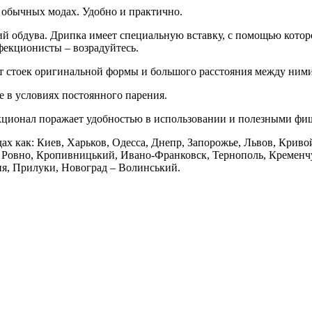
а обычных модах. Удобно и практично.
ий обдува. Дрипка имеет специальную вставку, с помощью котор
фекционисты – возрадуйтесь.
счет стоек оригинальной формы и большого расстояния между ни
е в условиях постоянного парения.
нкционал поражает удобностью в использовании и полезными фиш
ах как: Киев, Харьков, Одесса, Днепр, Запорожье, Львов, Криво
Ровно, Кропивницький, Ивано-Франковск, Тернополь, Кременчуг
ия, Прилуки, Новоград – Волинський.