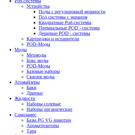
Pod-системы
Устройства
Поды с регулировкой мощности
Под системы с экраном
Квадратные Pod-системы
Премиальные POD - системы
Дешевые POD - системы
Картриджи и испарители
POD-Моды
Моды
Мехмоды
Бокс моды
POD-Моды
Базовые наборы
Сквонк моды
Атомайзеры
Баки
Дрипки
Жидкости
Наборы солевые
Наборы органические
Самозамес
Базы PG VG никотин
Ароматизаторы
Тара