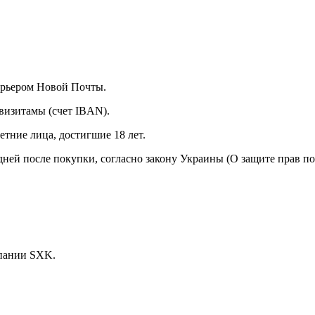
курьером Новой Почты.
визитамы (счет IBAN).
тние лица, достигшие 18 лет.
 дней после покупки, согласно закону Украины (О защите прав п
мпании SXK.