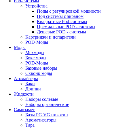
Pod-системы
Устройства
Поды с регулировкой мощности
Под системы с экраном
Квадратные Pod-системы
Премиальные POD - системы
Дешевые POD - системы
Картриджи и испарители
POD-Моды
Моды
Мехмоды
Бокс моды
POD-Моды
Базовые наборы
Сквонк моды
Атомайзеры
Баки
Дрипки
Жидкости
Наборы солевые
Наборы органические
Самозамес
Базы PG VG никотин
Ароматизаторы
Тара