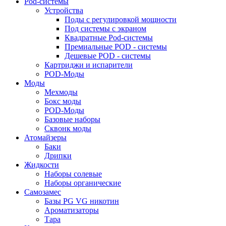
Pod-системы
Устройства
Поды с регулировкой мощности
Под системы с экраном
Квадратные Pod-системы
Премиальные POD - системы
Дешевые POD - системы
Картриджи и испарители
POD-Моды
Моды
Мехмоды
Бокс моды
POD-Моды
Базовые наборы
Сквонк моды
Атомайзеры
Баки
Дрипки
Жидкости
Наборы солевые
Наборы органические
Самозамес
Базы PG VG никотин
Ароматизаторы
Тара