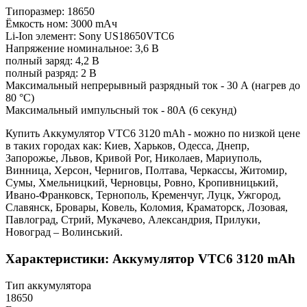
Типоразмер: 18650
Ёмкость ном: 3000 mAч
Li-Ion элемент: Sony US18650VTC6
Напряжение номинальное: 3,6 В
полный заряд: 4,2 В
полный разряд: 2 В
Максимальный непрерывный разрядный ток - 30 А (нагрев до
80 °С)
Максимальный импульсный ток - 80А (6 секунд)
Купить Аккумулятор VTC6 3120 mAh - можно по низкой цене
в таких городах как: Киев, Харьков, Одесса, Днепр,
Запорожье, Львов, Кривой Рог, Николаев, Мариуполь,
Винница, Херсон, Чернигов, Полтава, Черкассы, Житомир,
Сумы, Хмельницкий, Черновцы, Ровно, Кропивницький,
Ивано-Франковск, Тернополь, Кременчуг, Луцк, Ужгород,
Славянск, Бровары, Ковель, Коломия, Краматорск, Лозовая,
Павлоград, Стрий, Мукачево, Александрия, Прилуки,
Новоград – Волинський.
Характеристики: Аккумулятор VTC6 3120 mAh
Тип аккумулятора
18650