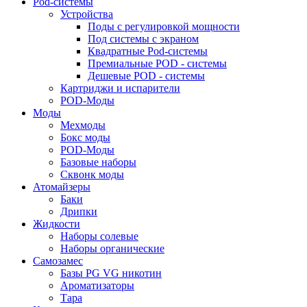
Pod-системы
Устройства
Поды с регулировкой мощности
Под системы с экраном
Квадратные Pod-системы
Премиальные POD - системы
Дешевые POD - системы
Картриджи и испарители
POD-Моды
Моды
Мехмоды
Бокс моды
POD-Моды
Базовые наборы
Сквонк моды
Атомайзеры
Баки
Дрипки
Жидкости
Наборы солевые
Наборы органические
Самозамес
Базы PG VG никотин
Ароматизаторы
Тара