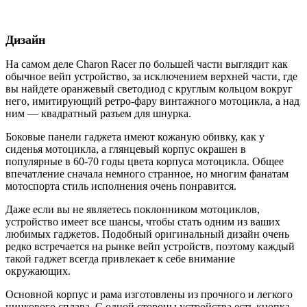
Дизайн
На самом деле Charon Racer по большей части выглядит как
обычное вейп устройство, за исключением верхней части, где
вы найдете оранжевый светодиод с круглым кольцом вокруг
него, имитирующий ретро-фару винтажного мотоцикла, а над
ним — квадратный разъем для шнурка.
Боковые панели гаджета имеют кожаную обивку, как у
сиденья мотоцикла, а глянцевый корпус окрашен в
популярные в 60-70 годы цвета корпуса мотоцикла. Общее
впечатление сначала немного странное, но многим фанатам
мотоспорта стиль исполнения очень понравится.
Даже если вы не являетесь поклонником мотоциклов,
устройство имеет все шансы, чтобы стать одним из ваших
любимых гаджетов. Подобный оригинальный дизайн очень
редко встречается на рынке вейп устройств, поэтому каждый
такой гаджет всегда привлекает к себе внимание
окружающих.
Основной корпус и рама изготовлены ​​из прочного и легкого
цинкового сплава. С одной стороны устройства есть кнопка