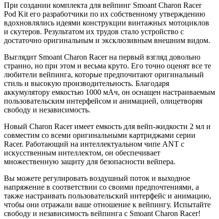
При создании комплекта для вейпинг Smoant Charon Racer
Pod Kit его разработчики по их собственному утверждению
вдохновлялись идеями конструкции винтажных мотоциклов
и скутеров. Результатом их трудов стало устройство с
достаточно оригинальным и эксклюзивным внешним видом.
Выглядит Smoant Charon Racer на первый взгляд довольно
странно, но при этом и весьма круто. Его точно оценят все те
любители вейпинга, которые предпочитают оригинальный
стиль и высокую производительность. Благодаря
аккумулятору емкостью 1000 мАч, он оснащен настраиваемым
пользовательским интерфейсом и анимацией, олицетворяя
свободу и независимость.
Новый Charon Racer имеет емкость для вейп-жидкости 2 мл и
совместим со всеми оригинальными картриджами серии
Racer. Работающий на интеллектуальном чипе ANT с
искусственным интеллектом, он обеспечивает
множественную защиту для безопасности вейпера.
Вы можете регулировать воздушный поток и выходное
напряжение в соответствии со своими предпочтениями, а
также настраивать пользовательский интерфейс и анимацию,
чтобы они отражали ваше отношение к вейпингу. Испытайте
свободу и независимость вейпинга с Smoant Charon Racer!