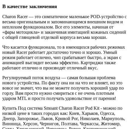
В качестве заключения
Charon Racer — это симпатичное маленькое POD-устройство с
весьма оригинальным и запоминающимся внешним видом и
неплохим функционалом. Все его элементы, начиная от
«фары мотоцикла» и заканчивая имитацией кожаных сидений
с общей глянцевой отделкой корпуса весьма хороши.
Что касается функционала, то в имеющихся рабочих режимах
новый Racer работает достаточно точно и хорошо. Умный
режим работает отлично, чип срабатывает быстро, а экран с
анимацией выглядит весьма эффектно. Картриджи также
работают отлично и производят отличный вкус.
Регулируемый поток воздуха — самая большая проблема
нового устройства. По факту она ни на что не влияет, но это
вовсе не значит, что вы не можете получить хороший удар по
горлу. Вам просто нужно смириться с не очень плотным
ударом MTL и просто получать удовольствие от парения!
Купить Под система Smoant Charon Racer Pod Kit - можно по
низкой цене в таких городах как: Киев, Харьков, Одесса,
Днепр, Запорожье, Львов, Кривой Рог, Николаев, Мариуполь,
Винница, Херсон, Чернигов, Полтава, Черкассы, Житомир,
Сумы, Хмельницкий, Черновцы, Ровно, Кропивницький,