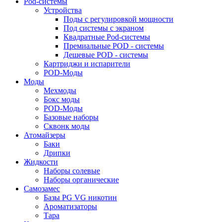
Pod-системы
Устройства
Поды с регулировкой мощности
Под системы с экраном
Квадратные Pod-системы
Премиальные POD - системы
Дешевые POD - системы
Картриджи и испарители
POD-Моды
Моды
Мехмоды
Бокс моды
POD-Моды
Базовые наборы
Сквонк моды
Атомайзеры
Баки
Дрипки
Жидкости
Наборы солевые
Наборы органические
Самозамес
Базы PG VG никотин
Ароматизаторы
Тара