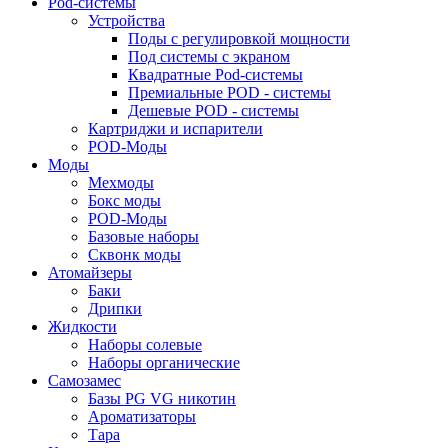
Pod-системы
Устройства
Поды с регулировкой мощности
Под системы с экраном
Квадратные Pod-системы
Премиальные POD - системы
Дешевые POD - системы
Картриджи и испарители
POD-Моды
Моды
Мехмоды
Бокс моды
POD-Моды
Базовые наборы
Сквонк моды
Атомайзеры
Баки
Дрипки
Жидкости
Наборы солевые
Наборы органические
Самозамес
Базы PG VG никотин
Ароматизаторы
Тара