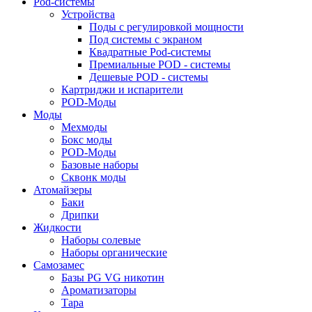
Pod-системы
Устройства
Поды с регулировкой мощности
Под системы с экраном
Квадратные Pod-системы
Премиальные POD - системы
Дешевые POD - системы
Картриджи и испарители
POD-Моды
Моды
Мехмоды
Бокс моды
POD-Моды
Базовые наборы
Сквонк моды
Атомайзеры
Баки
Дрипки
Жидкости
Наборы солевые
Наборы органические
Самозамес
Базы PG VG никотин
Ароматизаторы
Тара