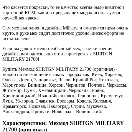
Что касается покраски, то ее качество всегда было визитной
карточной RCM, как и в предыдущих модах используется
оружейная краска.
Сам мех выполнен в дизайне Military, и смотрится прям очень
круто, в руке мех сидит достаточно удобно, дискомфорта не
испытываешь.
Если вы давно хотели необычный мех, с точки зрения
дизайна, вам однозначно стоит прострется к SHRTGN
MILITARY 21700!
Купить Мехмод SHRTGN MILITARY 21700 (оригинал) -
можно по низкой цене в таких городах как: Киев, Харьков,
Одесса, Днепр, Запорожье, Львов, Кривой Рог, Николаев,
Мариуполь, Винница, Херсон, Чернигов, Полтава, Черкассы,
Житомир, Сумы, Хмельницкий, Черновцы, Ровно,
Кропивницький, Ивано-Франковск, Тернополь, Кременчуг,
Луцк, Ужгород, Славянск, Бровары, Ковель, Коломия,
Краматорск, Лозовая, Павлоград, Стрий, Мукачево,
Александрия, Прилуки, Новоград – Волинський.
Характеристики: Мехмод SHRTGN MILITARY
21700 (оригинал)