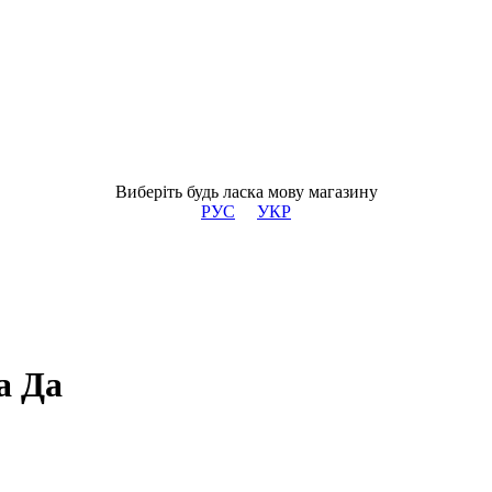
Виберіть будь ласка мову магазину
РУС
УКР
а Да