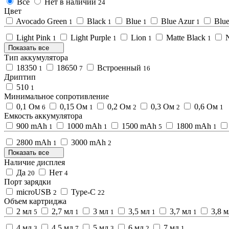
Все
Нет в наличии
24
Цвет
Avocado Green
Black
Blue
Blue Azur
Blue
1
1
1
1
Light Pink
Light Purple
Lion
Matte Black
1
1
1
1
Показать все
Тип аккумулятора
18350
18650
Встроенный
1
7
16
Дриптип
510
1
Минимальное сопротивление
0,1 Ом
0,15 Ом
0,2 Ом
0,3 Ом
0,6 Ом
6
1
2
2
1
Емкость аккумулятора
900 mAh
1000 mAh
1500 mAh
1800 mAh
1
1
5
1
2800 mAh
3000 mAh
1
2
Показать все
Наличие дисплея
Да
Нет
20
4
Порт зарядки
microUSB
Type-C
2
22
Объем картриджа
2 мл
2,7 мл
3 мл
3,5 мл
3,7 мл
3,8 м
5
1
1
1
1
4 мл
4,5 мл
5 мл
6 мл
7 мл
3
7
3
2
1