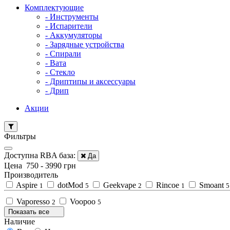
Комплектующие
- Инструменты
- Испарители
- Аккумуляторы
- Зарядные устройства
- Спирали
- Вата
- Стекло
- Дриптипы и аксессуары
- Дрип
Акции
Фильтры
Доступна RBA база:
Да
Цена
750
-
3990
грн
Производитель
Aspire
dotMod
Geekvape
Rincoe
Smoant
1
5
2
1
5
Vaporesso
Voopoo
2
5
Показать все
Наличие