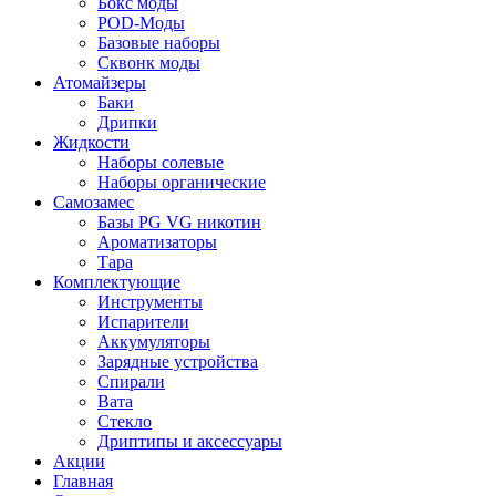
Бокс моды
POD-Моды
Базовые наборы
Сквонк моды
Атомайзеры
Баки
Дрипки
Жидкости
Наборы солевые
Наборы органические
Самозамес
Базы PG VG никотин
Ароматизаторы
Тара
Комплектующие
Инструменты
Испарители
Аккумуляторы
Зарядные устройства
Спирали
Вата
Стекло
Дриптипы и аксессуары
Акции
Главная