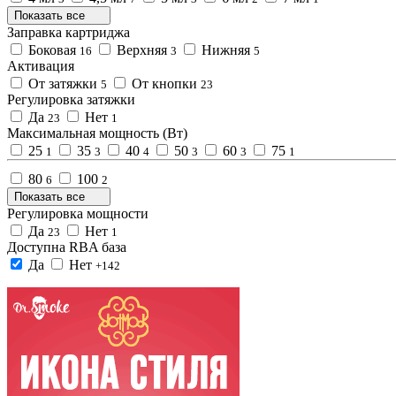
Показать все
Заправка картриджа
Боковая
Верхняя
Нижняя
16
3
5
Активация
От затяжки
От кнопки
5
23
Регулировка затяжки
Да
Нет
23
1
Максимальная мощность (Вт)
25
35
40
50
60
75
1
3
4
3
3
1
80
100
6
2
Показать все
Регулировка мощности
Да
Нет
23
1
Доступна RBA база
Да
Нет
+142