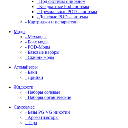
- Под системы с экраном
- Квадратные Pod-системы
- Премиальные POD - системы
- Дешевые POD - системы
- Картриджи и испарители
Моды
- Мехмоды
- Бокс моды
- POD-Моды
- Базовые наборы
- Сквонк моды
Атомайзеры
- Баки
- Дрипки
Жидкости
- Наборы солевые
- Наборы органические
Самозамес
- Базы PG VG никотин
- Ароматизаторы
- Тара