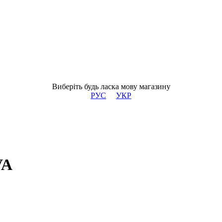
Виберіть будь ласка мову магазину
РУС
УКР
VA