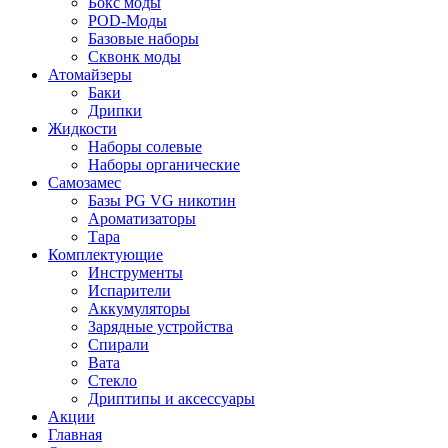
Бокс моды
POD-Моды
Базовые наборы
Сквонк моды
Атомайзеры
Баки
Дрипки
Жидкости
Наборы солевые
Наборы органические
Самозамес
Базы PG VG никотин
Ароматизаторы
Тара
Комплектующие
Инструменты
Испарители
Аккумуляторы
Зарядные устройства
Спирали
Вата
Стекло
Дриптипы и аксессуары
Акции
Главная