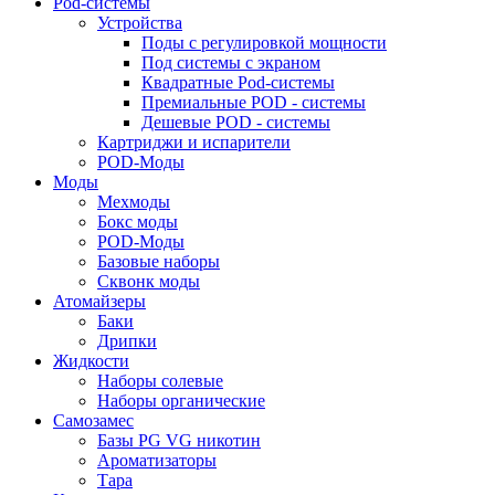
Pod-системы
Устройства
Поды с регулировкой мощности
Под системы с экраном
Квадратные Pod-системы
Премиальные POD - системы
Дешевые POD - системы
Картриджи и испарители
POD-Моды
Моды
Мехмоды
Бокс моды
POD-Моды
Базовые наборы
Сквонк моды
Атомайзеры
Баки
Дрипки
Жидкости
Наборы солевые
Наборы органические
Самозамес
Базы PG VG никотин
Ароматизаторы
Тара