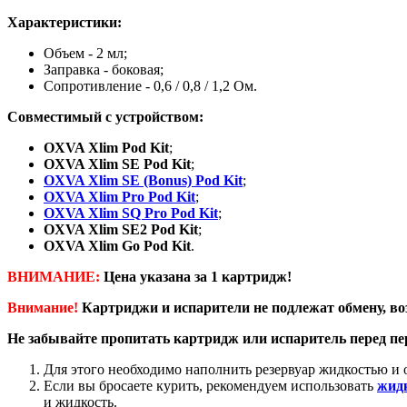
Характеристики:
Объем - 2 мл;
Заправка - боковая;
Сопротивление - 0,6 / 0,8 / 1,2 Ом.
Совместимый с устройством:
OXVA Xlim Pod Kit
;
OXVA Xlim SE Pod Kit
;
OXVA Xlim SE (Bonus) Pod Kit
;
OXVA Xlim Pro Pod Kit
;
OXVA Xlim SQ Pro Pod Kit
;
OXVA Xlim SE2 Pod Kit
;
OXVA Xlim Go Pod Kit
.
ВНИМАНИЕ:
Цена указана за 1 картридж!
Внимание!
Картриджи и испарители не подлежат обмену, во
Не забывайте пропитать картридж или испаритель перед п
Для этого необходимо наполнить резервуар жидкостью и о
Если вы бросаете курить, рекомендуем использовать
жидк
и жидкость.