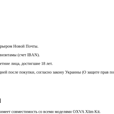
курьером Новой Почты.
визитамы (счет IBAN).
тние лица, достигшие 18 лет.
 дней после покупки, согласно закону Украины (О защите прав п
d
 имеет совместимость со всеми моделями OXVA Xlim Kit.