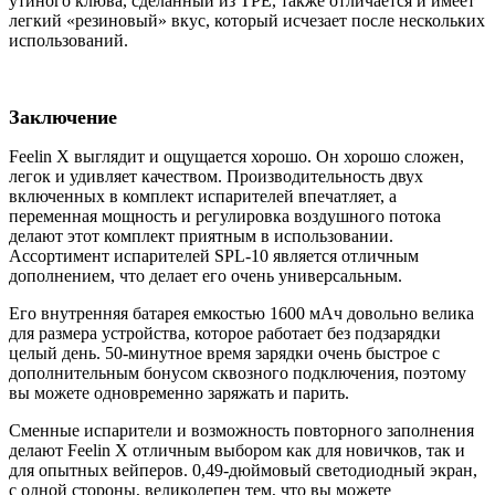
утиного клюва, сделанный из TPE, также отличается и имеет
легкий «резиновый» вкус, который исчезает после нескольких
использований.
Заключение
Feelin X выглядит и ощущается хорошо. Он хорошо сложен,
легок и удивляет качеством. Производительность двух
включенных в комплект испарителей впечатляет, а
переменная мощность и регулировка воздушного потока
делают этот комплект приятным в использовании.
Ассортимент испарителей SPL-10 является отличным
дополнением, что делает его очень универсальным.
Его внутренняя батарея емкостью 1600 мАч довольно велика
для размера устройства, которое работает без подзарядки
целый день. 50-минутное время зарядки очень быстрое с
дополнительным бонусом сквозного подключения, поэтому
вы можете одновременно заряжать и парить.
Сменные испарители и возможность повторного заполнения
делают Feelin X отличным выбором как для новичков, так и
для опытных вейперов. 0,49-дюймовый светодиодный экран,
с одной стороны, великолепен тем, что вы можете