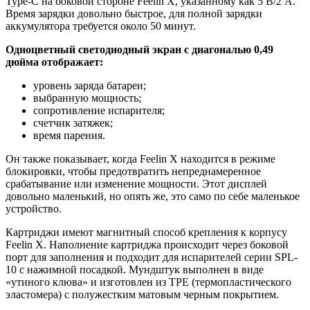
Type-C на боковой стороне Feelin X, указанному как 5 В/2 А.
Время зарядки довольно быстрое, для полной зарядки
аккумулятора требуется около 50 минут.
Одноцветный светодиодный экран с диагональю 0,49
дюйма отображает:
уровень заряда батареи;
выбранную мощность;
сопротивление испарителя;
счетчик затяжек;
время парения.
Он также показывает, когда Feelin X находится в режиме
блокировки, чтобы предотвратить непреднамеренное
срабатывание или изменение мощности. Этот дисплей
довольно маленький, но опять же, это само по себе маленькое
устройство.
Картриджи имеют магнитный способ крепления к корпусу
Feelin X. Наполнение картриджа происходит через боковой
порт для заполнения и подходит для испарителей серии SPL-
10 с нажимной посадкой. Мундштук выполнен в виде
«утиного клюва» и изготовлен из TPE (термопластического
эластомера) с полужестким матовым черным покрытием.