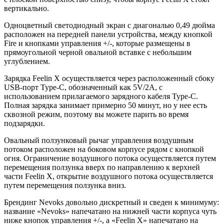
вертикально.
Одноцветный светодиодный экран с диагональю 0,49 дюйма
расположен на передней панели устройства, между кнопкой
Fire и кнопками управления +/-, которые размещены в
прямоугольной черной овальной вставке с небольшим
углублением.
Зарядка Feelin X осуществляется через расположенный сбоку
USB-порт Type-C, обозначенный как 5V/2A, с
использованием прилагаемого зарядного кабеля Type-C.
Полная зарядка занимает примерно 50 минут, но у нее есть
сквозной режим, поэтому вы можете парить во время
подзарядки.
Овальный ползунковый рычаг управления воздушным
потоком расположен на боковом корпусе рядом с кнопкой
огня. Ограничение воздушного потока осуществляется путем
перемещения ползунка вверх по направлению к верхней
части Feelin X, открытие воздушного потока осуществляется
путем перемещения ползунка вниз.
Брендинг Nevoks довольно дискретный и сведен к минимуму:
название «Nevoks» напечатано на нижней части корпуса чуть
ниже кнопок управления +/-, а «Feelin X» напечатано на