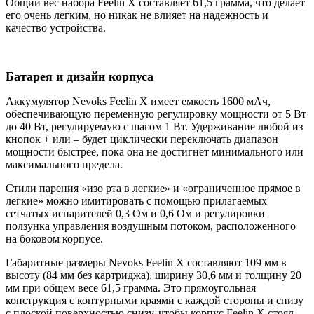
Общий вес набора Feelin X составляет 61,5 грамма, что делает
его очень легким, но никак не влияет на надежность и
качество устройства.
Батарея и дизайн корпуса
Аккумулятор Nevoks Feelin X имеет емкость 1600 мАч,
обеспечивающую переменную регулировку мощности от 5 Вт
до 40 Вт, регулируемую с шагом 1 Вт. Удерживание любой из
кнопок + или – будет циклически переключать диапазон
мощности быстрее, пока она не достигнет минимального или
максимального предела.
Стили парения «изо рта в легкие» и «ограниченное прямое в
легкие» можно имитировать с помощью прилагаемых
сетчатых испарителей 0,3 Ом и 0,6 Ом и регулировки
ползунка управления воздушным потоком, расположенного
на боковом корпусе.
Габаритные размеры Nevoks Feelin X составляют 109 мм в
высоту (84 мм без картриджа), ширину 30,6 мм и толщину 20
мм при общем весе 61,5 грамма. Это прямоугольная
конструкция с контурными краями с каждой стороны и снизу
с плоской поверхностью снизу, чтобы корпус Feelin X стоял