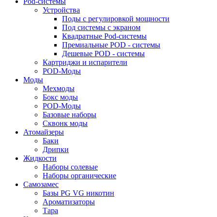
Pod-системы
Устройства
Поды с регулировкой мощности
Под системы с экраном
Квадратные Pod-системы
Премиальные POD - системы
Дешевые POD - системы
Картриджи и испарители
POD-Моды
Моды
Мехмоды
Бокс моды
POD-Моды
Базовые наборы
Сквонк моды
Атомайзеры
Баки
Дрипки
Жидкости
Наборы солевые
Наборы органические
Самозамес
Базы PG VG никотин
Ароматизаторы
Тара