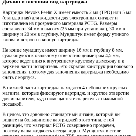
Дизайн и внешний вид картриджа
Картридж Nevoks Feelin X имеет емкость 2 мл (TPD) или 5 мл
(стандартная) для жидкости для электронных сигарет и
изготовлена из прозрачного материала PCTG. Размеры
составляют 34 мм в высоту (25 мм при установке), 30 мм в
ширину и 20 мм в глубину. Мундштук имеет форму утиного
клюва и встроен в корпус картриджа.
На конце мундштук имеет ширину 16 мм и глубину 8 мм,
сужающуюся к овальному отверстию диаметром 4,5 мм,
которое ведет вниз к внутреннему круглому дымоходу и к
верхней части испарителя. Это скрытая конструкция бокового
заполнения, поэтому для заполнения картриджа необходимо
снять с корпуса.
В нижней части картриджа находятся 4 небольших круглых
магнита, которые фиксируют картридж, и круглое отверстие
для испарителя, куда помещается испаритель с нажимной
посадкой.
В целом, это довольно стандартный дизайн, который вы
видите на большинстве картриджей этого типа, с той
разницей, что материал PCTG совершенно прозрачен,
поэтому ваша жидкость всегда видна. Мундштук в стиле