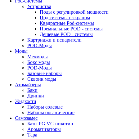
Pod-системы
Устройства
Поды с регулировкой мощности
Под системы с экраном
Квадратные Pod-системы
Премиальные POD - системы
Дешевые POD - системы
Картриджи и испарители
POD-Моды
Моды
Мехмоды
Бокс моды
POD-Моды
Базовые наборы
Сквонк моды
Атомайзеры
Баки
Дрипки
Жидкости
Наборы солевые
Наборы органические
Самозамес
Базы PG VG никотин
Ароматизаторы
Тара